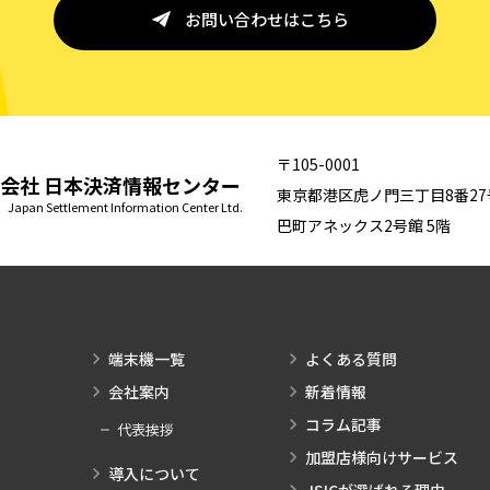
お問い合わせはこちら
〒105-0001
会社 日本決済情報センター
東京都港区虎ノ門三丁目8番27
pan Settlement Information Center Ltd.
巴町アネックス2号館 5階
端末機一覧
よくある質問
会社案内
新着情報
コラム記事
代表挨拶
加盟店様向けサービス
導入について
JSICが選ばれる理由