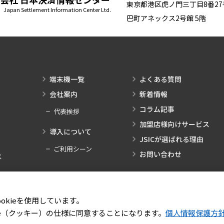
東京都港区虎ノ門三丁目8番27
pan Settlement Information Center Ltd.
巴町アネックス2号館 5階
端末機一覧
よくある質問
会社案内
新着情報
コラム記事
代表挨拶
加盟店様向けサービス
導入について
JSICが選ばれる理由
ご利用シーン
お問い合わせ
ス
okieを使用しています。
ie（クッキー）の仕様に同意することになります。
個人情報保護方
Copyright © 2022 Japan Settlement Information Center Ltd.All rights reserved.